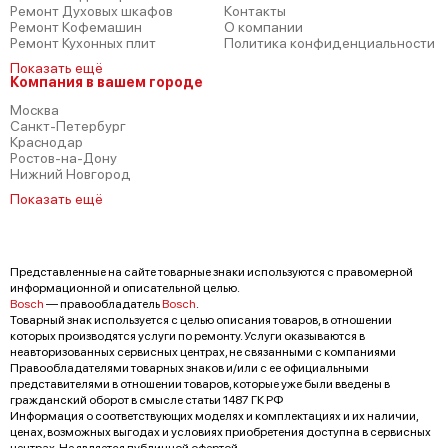
Ремонт Духовых шкафов
Контакты
Ремонт Кофемашин
О компании
Ремонт Кухонных плит
Политика конфиденциальности
Показать ещё
Компания в вашем городе
Москва
Санкт-Петербург
Краснодар
Ростов-на-Дону
Нижний Новгород
Показать ещё
Представленные на сайте товарные знаки используются с правомерной
информационной и описательной целью.
Bosch
— правообладатель
Bosch
.
Товарный знак используется с целью описания товаров, в отношении
которых производятся услуги по ремонту. Услуги оказываются в
неавторизованных сервисных центрах, не связанными с компаниями
Правообладателями товарных знаков и/или с ее официальными
представителями в отношении товаров, которые уже были введены в
гражданский оборот в смысле статьи 1487 ГК РФ
Информация о соответствующих моделях и комплектациях и их наличии,
ценах, возможных выгодах и условиях приобретения доступна в сервисных
центрах. Не является публичной офертой.