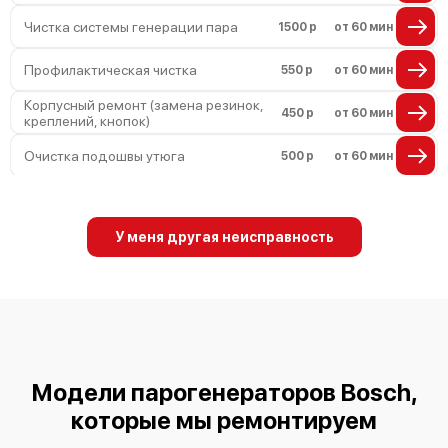
Чистка системы генерации пара
1500 р
от 60 мин
Профилактическая чистка
550 р
от 60 мин
Корпусный ремонт (замена резинок,
450 р
от 60 мин
креплений, кнопок)
Очистка подошвы утюга
500 р
от 60 мин
Замена шнура питания
590 р
от 60 мин
Ремонт/замена датчика
У меня другая неисправность
590 р
от 60 мин
температуры
Восстановление электроклапана
600 р
от 60 мин
Модели парогенераторов Bosch,
которые мы ремонтируем