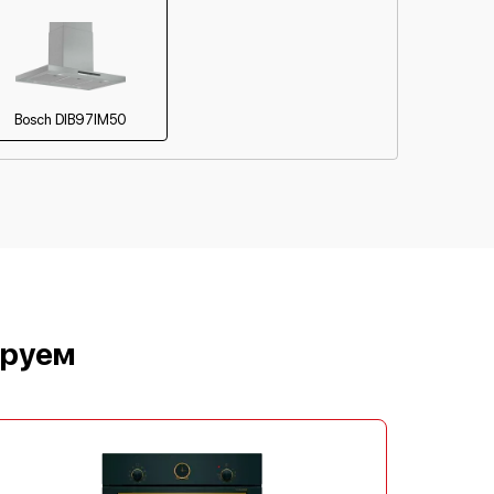
Bosch DIB97IM50
ируем