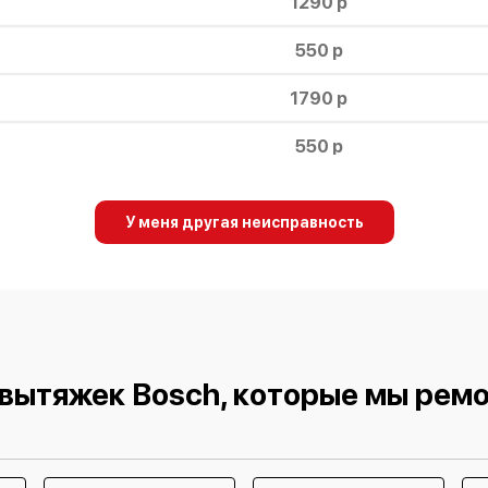
1290 р
550 р
1790 р
550 р
1990 р
У меня другая неисправность
1990 р
вытяжек Bosch, которые мы рем